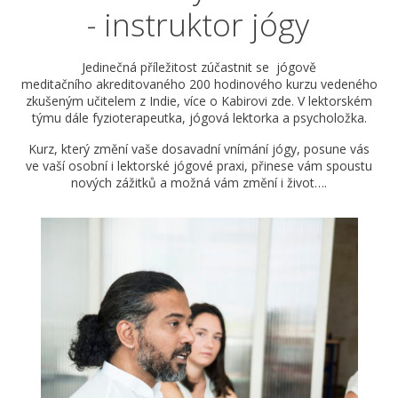
- instruktor jógy
Jedinečná příležitost zúčastnit se jógově
meditačního akreditovaného 200 hodinového kurzu vedeného
zkušeným učitelem z Indie, více o Kabirovi zde. V lektorském
týmu dále fyzioterapeutka, jógová lektorka a psycholožka.
Kurz, který změní vaše dosavadní vnímání jógy, posune vás
ve vaší osobní i lektorské jógové praxi, přinese vám spoustu
nových zážitků a možná vám změní i život….