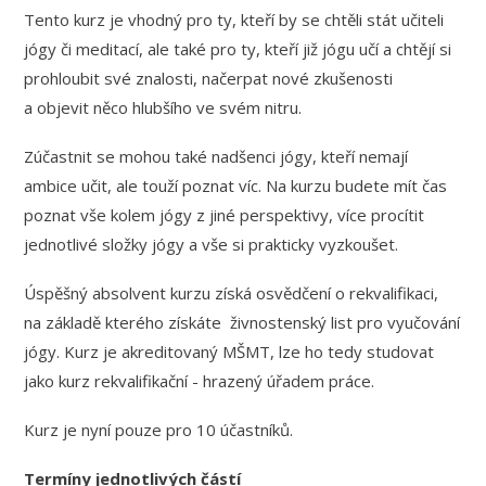
Tento kurz je vhodný pro ty, kteří by se chtěli stát učiteli
jógy či meditací, ale také pro ty, kteří již jógu učí a chtějí si
prohloubit své znalosti, načerpat nové zkušenosti
a objevit něco hlubšího ve svém nitru.
Zúčastnit se mohou také nadšenci jógy, kteří nemají
ambice učit, ale touží poznat víc. Na kurzu budete mít čas
poznat vše kolem jógy z jiné perspektivy, více procítit
jednotlivé složky jógy a vše si prakticky vyzkoušet.
Úspěšný absolvent kurzu získá osvědčení o rekvalifikaci,
na základě kterého získáte živnostenský list pro vyučování
jógy. Kurz je akreditovaný MŠMT, lze ho tedy studovat
jako kurz rekvalifikační - hrazený úřadem práce.
Kurz je nyní pouze pro 10 účastníků.
Termíny jednotlivých částí