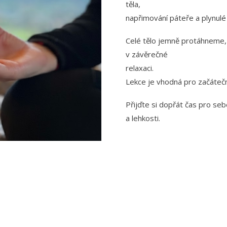
těla,
napřimování páteře a plynul
Celé tělo jemně protáhneme,
v závěrečné
relaxaci.
Lekce je vhodná pro začáteční
Přijďte si dopřát čas pro seb
a lehkosti.