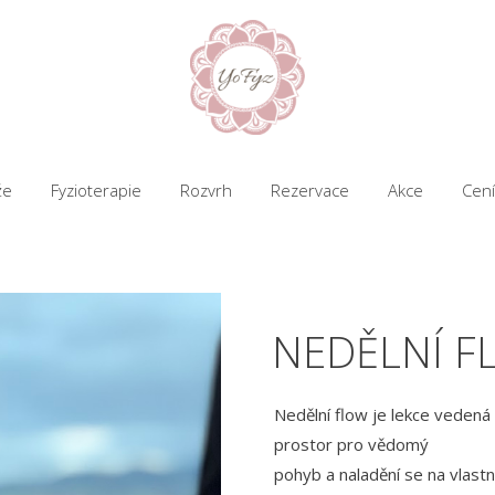
že
Fyzioterapie
Rozvrh
Rezervace
Akce
Cení
NEDĚLNÍ F
Nedělní flow je lekce vedená 
prostor pro vědomý
pohyb a naladění se na vlast