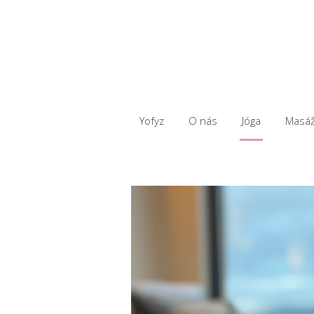
Yofyz
O nás
Jóga
Masá