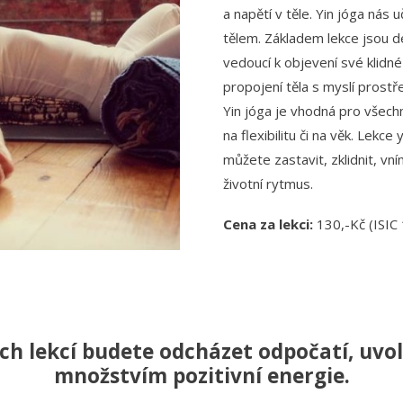
a napětí v těle. Yin jóga nás 
tělem. Základem lekce jsou de
vedoucí k objevení své klidné
propojení těla s myslí prost
Yin jóga je vhodná pro všech
na flexibilitu či na věk. Lekce 
můžete zastavit, zklidnit, vní
životní rytmus.
Cena za lekci:
130,-Kč (ISIC 
ých lekcí budete odcházet odpočatí, uv
množstvím pozitivní energie.