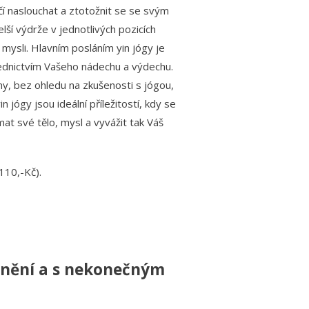
učí naslouchat a ztotožnit se se svým
lší výdrže v jednotlivých pozicích
 mysli. Hlavním posláním yin jógy je
řednictvím Vašeho nádechu a výdechu.
ny, bez ohledu na zkušenosti s jógou,
yin jógy jsou ideální příležitostí, kdy se
mat své tělo, mysl a vyvážit tak Váš
110,-Kč).
olnění a s nekonečným