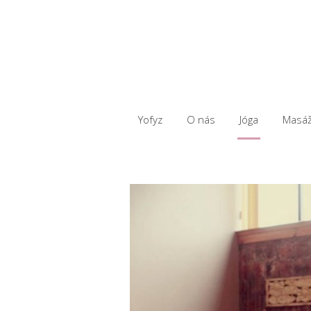
Yofyz
O nás
Jóga
Masá