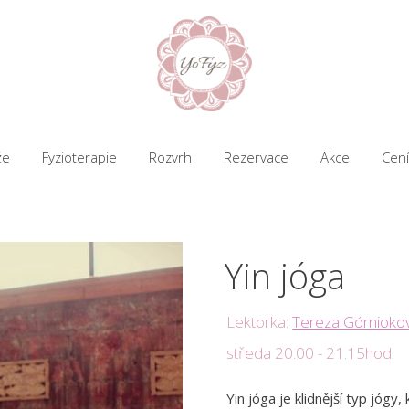
že
Fyzioterapie
Rozvrh
Rezervace
Akce
Cení
Yin jóga
Lektorka:
Tereza Górnioko
středa 20.00 - 21.15hod
Yin jóga je klidnější typ jógy