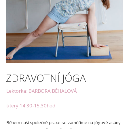
ZDRAVOTNÍ JÓGA
Lektorka: BARBORA BĚHALOVÁ
úterý 14.30-15.30hod
Během naší společné praxe se zaměříme na jógové asány