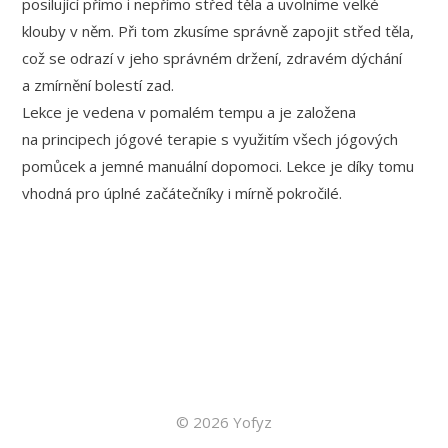
posilující přímo i nepřímo střed těla a uvolníme velké
klouby v něm. Při tom zkusíme správně zapojit střed těla,
což se odrazí v jeho správném držení, zdravém dýchání
a zmírnění bolestí zad.
Lekce je vedena v pomalém tempu a je založena
na principech jógové terapie s využitím všech jógových
pomůcek a jemné manuální dopomoci. Lekce je díky tomu
vhodná pro úplné začátečníky i mírně pokročilé.
© 2026 Yofyz