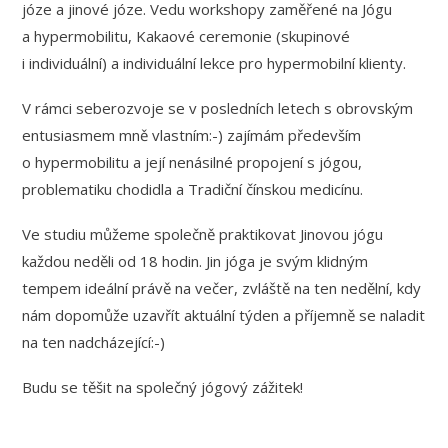
józe a jinové józe. Vedu workshopy zaměřené na Jógu
a hypermobilitu, Kakaové ceremonie (skupinové
i individuální) a individuální lekce pro hypermobilní klienty.
V rámci seberozvoje se v posledních letech s obrovským
entusiasmem mně vlastním:-) zajímám především
o hypermobilitu a její nenásilné propojení s jógou,
problematiku chodidla a Tradiční čínskou medicínu.
Ve studiu můžeme společně praktikovat Jinovou jógu
každou neděli od 18 hodin. Jin jóga je svým klidným
tempem ideální právě na večer, zvláště na ten nedělní, kdy
nám dopomůže uzavřít aktuální týden a příjemně se naladit
na ten nadcházející:-)
Budu se těšit na společný jógový zážitek!