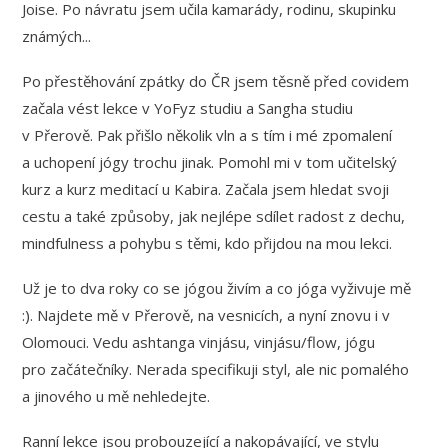
Joise. Po návratu jsem učila kamarády, rodinu, skupinku
známých...
Po přestěhování zpátky do ČR jsem těsně před covidem
začala vést lekce v YoFyz studiu a Sangha studiu
v Přerově. Pak přišlo několik vln a s tím i mé zpomalení
a uchopení jógy trochu jinak. Pomohl mi v tom učitelský
kurz a kurz meditací u Kabira. Začala jsem hledat svoji
cestu a také způsoby, jak nejlépe sdílet radost z dechu,
mindfulness a pohybu s těmi, kdo přijdou na mou lekci.
Už je to dva roky co se jógou živím a co jóga vyživuje mě
:). Najdete mě v Přerově, na vesnicích, a nyní znovu i v
Olomouci. Vedu ashtanga vinjásu, vinjásu/flow, jógu
pro začátečníky. Nerada specifikuji styl, ale nic pomalého
a jinového u mě nehledejte.
Ranní lekce jsou probouzející a nakopávající, ve stylu