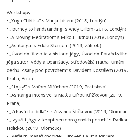
Workshopy
• „Yoga Chikitsa“ s Manju Joisem (2018, Londýn)
• „Journey to handstanding“ s Andy Gillem (2018, Londýn)
• „A Moving Meditation“ s Milkou Hutnou (2018, Londýn)
• „Ashtanga“ s Eddie Sternem (2019, Záhřeb)
• „Úvod do filosofie a historie jógy, Úvod do Pataňdžaliho
Jóga súter, Védy a Upanišády, Středověká Hatha, Umění
dechu, Ásany pod povrchem“ s Davidem Dostálem (2019,
Praha, Brno)
• „Stojky!“ s Maťom Mlčúchom (2019, Bratislava)
• „Ashtanga Intensive“ s Maťou Cifrou Křižíkovou (2019,
Praha)
• „Zdravá chodidla“ se Zuzanou Štičkovou (2019, Olomouc)
• „ Využití jógy v terapii vertebrogenních poruch“ s Radkou
Holickou (2019, Olomouc)
• „Reflexní masáž chodidel – úroveň I a II“ s Pavlem