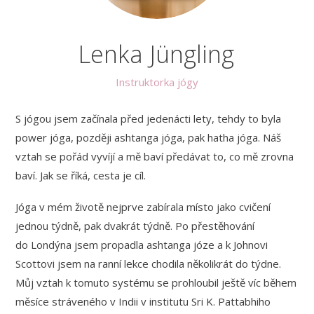
Lenka Jüngling
Instruktorka jógy
S jógou jsem začínala před jedenácti lety, tehdy to byla
power jóga, později ashtanga jóga, pak hatha jóga. Náš
vztah se pořád vyvíjí a mě baví předávat to, co mě zrovna
baví. Jak se říká, cesta je cíl.
Jóga v mém životě nejprve zabírala místo jako cvičení
jednou týdně, pak dvakrát týdně. Po přestěhování
do Londýna jsem propadla ashtanga józe a k Johnovi
Scottovi jsem na ranní lekce chodila několikrát do týdne.
Můj vztah k tomuto systému se prohloubil ještě víc během
měsíce stráveného v Indii v institutu Sri K. Pattabhiho