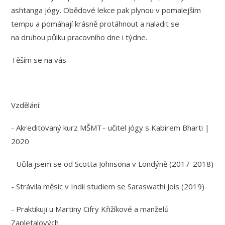
ashtanga jógy. Obědové lekce pak plynou v pomalejším
tempu a pomáhají krásně protáhnout a naladit se
na druhou půlku pracovního dne i týdne.
Těším se na vás
Vzdělání:
- Akreditovaný kurz MŠMT– učitel jógy s Kabirem Bharti |
2020
- Učila jsem se od Scotta Johnsona v Londýně (2017-2018)
- Strávila měsíc v Indii studiem se Saraswathi Jois (2019)
- Praktikuji u Martiny Cifry Křižíkové a manželů
Zapletalových