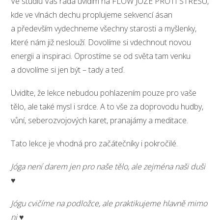
Ve studiu Vás ráda uvidím na FLOW JÓZE PROTI STRESU,
kde ve vlnách dechu proplujeme sekvencí ásan
a především vydechneme všechny starosti a myšlenky,
které nám již neslouží. Dovolíme si vdechnout novou
energii a inspiraci. Oprostíme se od světa tam venku
a dovolíme si jen být – tady a teď.
Uvidíte, že lekce nebudou pohlazením pouze pro vaše
tělo, ale také mysl i srdce. A to vše za doprovodu hudby,
vůní, seberozvojových karet, pranajámy a meditace.
Tato lekce je vhodná pro začátečníky i pokročilé.
Jóga není darem jen pro naše tělo, ale zejména naši duši
♥
Jógu cvičíme na podložce, ale praktikujeme hlavně mimo
ni ♥