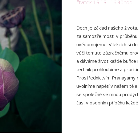
čtvrtek 15.15 - 16.30hod
Dech je základ našeho života
za samozřejmost. V průběhu 
uvědomujeme. V lekcích si d
vůči tomuto zázračnému proc
a dáváme život každé buňce 
technik prohloubíme a procítí
Prostřednictvím Pranayamy r
uvolníme napětí v našem těle
se společně se mnou prodýcha
čas, v osobním příběhu každéh