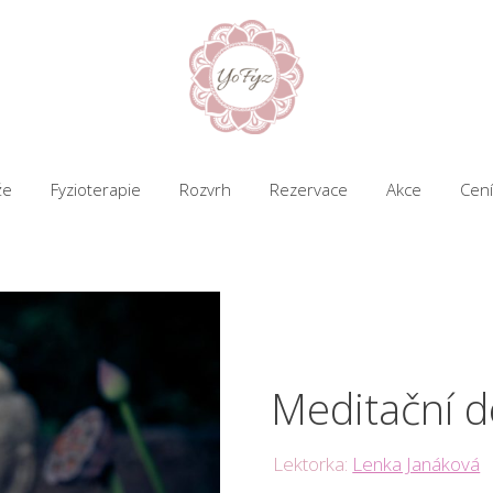
že
Fyzioterapie
Rozvrh
Rezervace
Akce
Cení
Meditační d
Lektorka:
Lenka Janáková