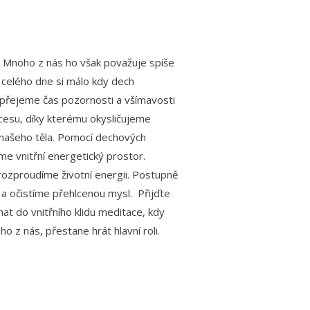
. Mnoho z nás ho však považuje spíše
celého dne si málo kdy dech
opřejeme čas pozornosti a všímavosti
esu, díky kterému okysličujeme
našeho těla. Pomocí dechových
me vnitřní energetický prostor.
ozproudíme životní energii. Postupně
 a očistíme přehlcenou mysl. Přijďte
t do vnitřního klidu meditace, kdy
o z nás, přestane hrát hlavní roli.