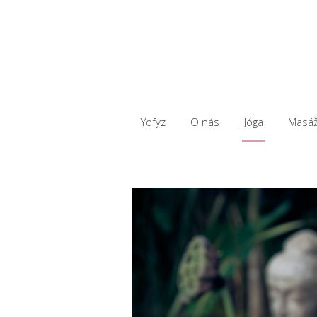
Yofyz
O nás
Jóga
Masá