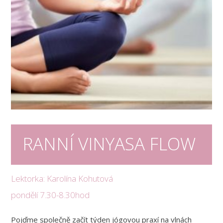
RANNÍ VINYASA FLOW
Lektorka: Karolína Kohutová
pondělí 7.30-8.30hod
Pojďme společně začít týden jógovou praxí na vlnách