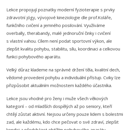
Lekce propojují poznatky moderní fyzioterapie s prvky
zdravotní jógy, vývojové kineziologie dle prof.Koláře,
funkčního cvičení a jemného posilování. Využíváme
overbally, therabandy, malé jednoruční činky i cvičení
s vlastní vahou. Cílem není podat sportovní výkon, ale
zlepšit kvalitu pohybu, stabilitu, sílu, koordinaci a celkovou
funkci pohybového aparátu.
Velký důraz klademe na správné držení těla, kvalitní dech,
vědomé provedení pohybu a individuální přístup. Cviky lze
přizpůsobit aktuálním možnostem každého účastníka.
Lekce jsou vhodné pro ženy i muže všech věkových
kategorií – od mladších dospělých až po seniory, kteří
chtějí zůstat aktivní. Nejsou určeny pouze lidem s bolestmi
zad, ale každému, kdo chce pečovat o své zdraví, zlepšit
kondici a předcházet obtížím pohybového aparátu.