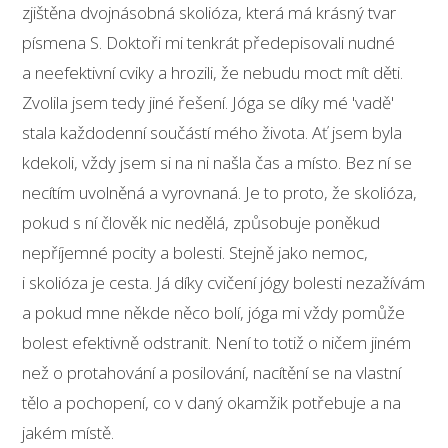
zjištěna dvojnásobná skolióza, která má krásný tvar
písmena S. Doktoři mi tenkrát předepisovali nudné
a neefektivní cviky a hrozili, že nebudu moct mít děti.
Zvolila jsem tedy jiné řešení. Jóga se díky mé 'vadě'
stala každodenní součástí mého života. Ať jsem byla
kdekoli, vždy jsem si na ni našla čas a místo. Bez ní se
necítím uvolněná a vyrovnaná. Je to proto, že skolióza,
pokud s ní člověk nic nedělá, způsobuje poněkud
nepříjemné pocity a bolesti. Stejně jako nemoc,
i skolióza je cesta. Já díky cvičení jógy bolesti nezažívám
a pokud mne někde něco bolí, jóga mi vždy pomůže
bolest efektivně odstranit. Není to totiž o ničem jiném
než o protahování a posilování, nacítění se na vlastní
tělo a pochopení, co v daný okamžik potřebuje a na
jakém místě.