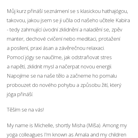
Můj kurz přináší seznámení se s klasickou hathajógou,
takovou, jakou jsem se ji učila od našeho učitele Kabira
- tedy zahrnující úvodní zklidnění a naladění se, zpěv
manter, dechové cvičení nebo meditaci, protažení
a posílení, praxi ásan a závěrečnou relaxaci.
Pomocí jógy se naučíme, jak odstraňovat stres
a napětí, zklidnit mysl a načerpat novou energii.
Napojíme se na naše tělo a začneme ho pomalu
probouzet do nového pohybu a způsobu žití, který
jóga přináší.
Těším se na vás!
My name is Michelle, shortly Misha (Míša). Among my
yoga colleagues I'm known as Amala and my children