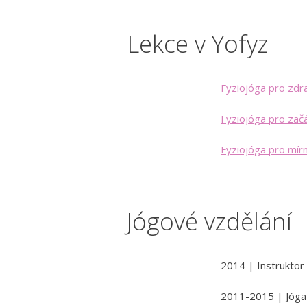
Lekce v Yofyz
Fyziojóga pro zdr
Fyziojóga pro zač
Fyziojóga pro mírn
Jógové vzdělání
2014 | Instruktor
2011-2015 | Jóga v