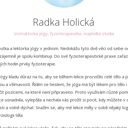
Radka Holická
Instruktorka jógy, fyzioterapeutka, majitelka studia
utka a lektorka jógy v jednom. Nedokážu tyto dvě věci od sebe od
zájemně je spolu kombinuji. Do své fyzioterapeutické praxe zařaz
ých hodin prvky fyzioterapie.
jógy kladu důraz na to, aby se během lekce procvičilo celé tělo a 
ou a všímavostí. Řídím se heslem, že jóga má být lékem pro tělo i 
ičit pozicemi, na které není připraveno. Proto využívám různé po
e usnadnila, vylepšila a nechala vás prožít si pocit, kdy můžete v 
sti a volně dýchat. Snažím se, aby mé lekce měly v sobě nějaký log
iologii těla.