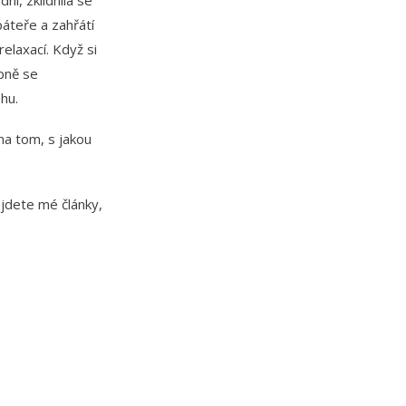
i, zklidnila se
páteře a zahřátí
elaxací. Když si
upně se
hu.
na tom, s jakou
ajdete mé články,