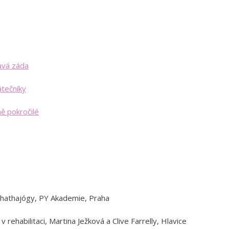
avá záda
átečníky
ě pokročilé
 hathajógy, PY Akademie, Praha
 rehabilitaci, Martina Ježková a Clive Farrelly, Hlavice