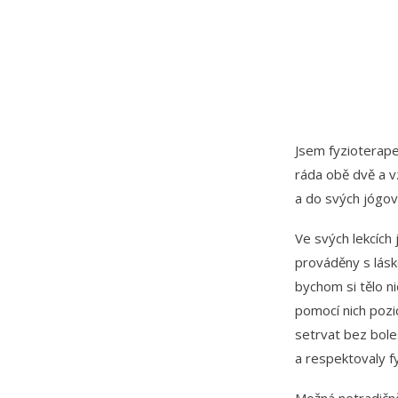
Jsem fyzioterape
ráda obě dvě a v
a do svých jógov
Ve svých lekcích 
prováděny s lásk
bychom si tělo n
pomocí nich pozic
setrvat bez bole
a respektovaly fyz