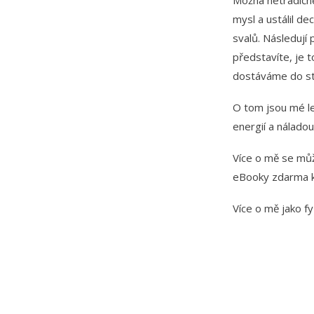
Možná netradičně
mysl a ustálil de
svalů. Následují 
představíte, je 
dostáváme do sto
O tom jsou mé lek
energií a náladou 
Více o mě se mů
eBooky zdarma ke
Více o mě jako f