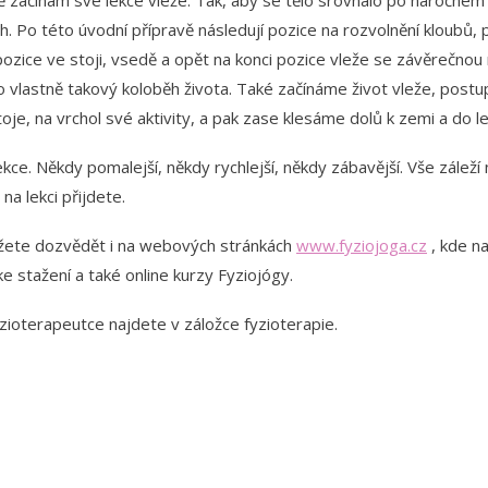
 začínám své lekce vleže. Tak, aby se tělo srovnalo po náročném dn
ch. Po této úvodní přípravě následují pozice na rozvolnění kloubů, 
pozice ve stoji, vsedě a opět na konci pozice vleže se závěrečnou r
to vlastně takový koloběh života. Také začínáme život vleže, post
je, na vrchol své aktivity, a pak zase klesáme dolů k zemi a do le
ce. Někdy pomalejší, někdy rychlejší, někdy zábavější. Vše záleží 
na lekci přijdete.
žete dozvědět i na webových stránkách
www.fyziojoga.cz
, kde n
 stažení a také online kurzy Fyziojógy.
yzioterapeutce najdete v záložce fyzioterapie.