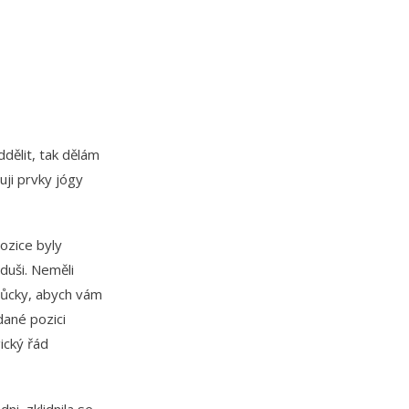
dělit, tak dělám
uji prvky jógy
pozice byly
duši. Neměli
můcky, abych vám
dané pozici
ický řád