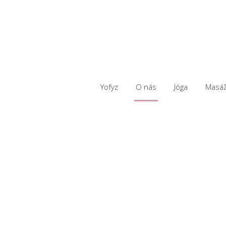
Yofyz
O nás
Jóga
Masá