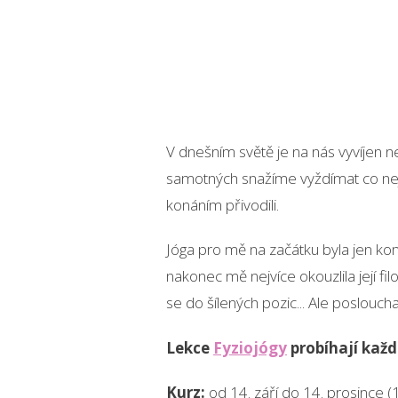
V dnešním světě je na nás vyvíjen n
samotných snažíme vyždímat co nejv
konáním přivodili.
Jóga pro mě na začátku byla jen kom
nakonec mě nejvíce okouzlila její fil
se do šílených pozic... Ale poslouc
Lekce
Fyziojógy
probíhají každ
Kurz:
od 14. září do 14. prosince (1