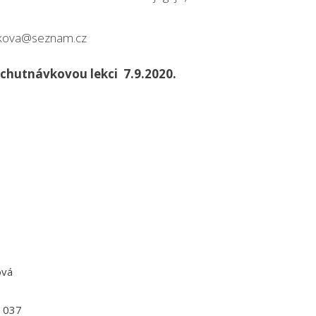
akova@seznam.cz
chutnávkovou lekci 7.9.2020.
ová
4 037