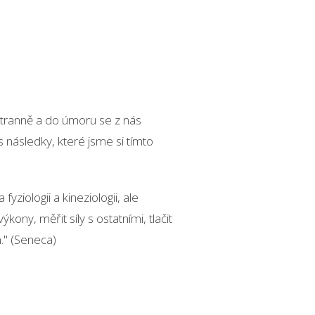
ostranně a do úmoru se z nás
 následky, které jsme si tímto
iologii a kineziologii, ale
kony, měřit síly s ostatními, tlačit
." (Seneca)