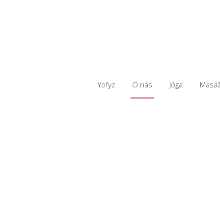
Yofyz
O nás
Jóga
Masá