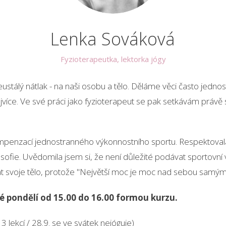
Lenka Sováková
Fyzioterapeutka, lektorka jógy
eustálý nátlak - na naši osobu a tělo. Děláme věci často jedn
íce. Ve své práci jako fyzioterapeut se pak setkávám právě s
penzací jednostranného výkonnostního sportu. Respektovala fyz
osofie. Uvědomila jsem si, že není důležité podávat sportovní vý
hat svoje tělo, protože "Největší moc je moc nad sebou samým
é pondělí od 15.00 do 16.00 formou kurzu.
3 lekcí / 28.9. se ve svátek nejóguje)